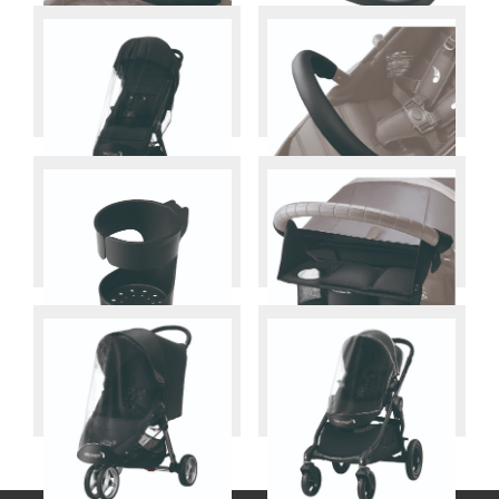
mini
mini
ベリーバーシングル
チャイルドトレイ シングル
tour
tour
ウェザーシールド ・シティ
ベリーバー ・シティツアー
ツアー
tour
mini
select
カップホルダー ・シティツ
ペアレントコンソール
アー