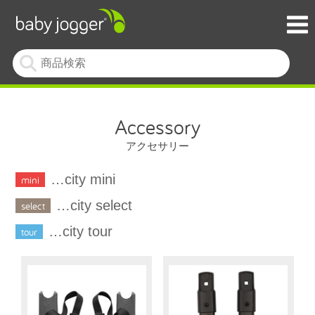
Accessory
アクセサリー
…city mini
mini
…city select
select
…city tour
tour